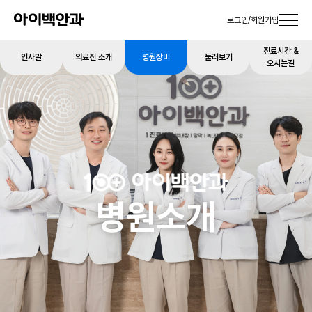
로그인
/
회원가입
진료시간 &
인사말
의료진 소개
병원장비
둘러보기
오시는길
병원소개